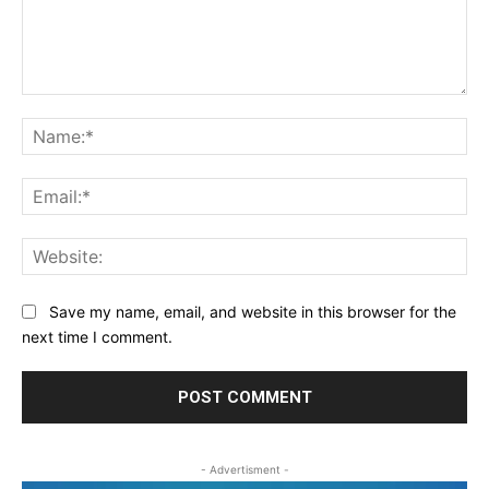
Comment:
Na
Ema
Web
Save my name, email, and website in this browser for the
next time I comment.
- Advertisment -