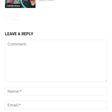
Celebrities
LEAVE A REPLY
Comment:
Na
Ema