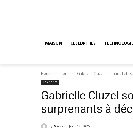
MAISON
CELEBRITIES
TECHNOLOGI
Home
Celebrities
Gabrielle Cluzel son mari : faits 
Celebrities
Gabrielle Cluzel so
surprenants à déc
By
Mirevo
June 12, 2026