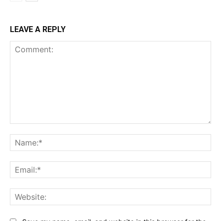
LEAVE A REPLY
Comment:
Na
Ema
Web