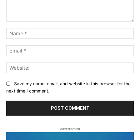
Comment:
Na
Ema
Web
Save my name, email, and website in this browser for the
next time I comment.
- Advertisment -