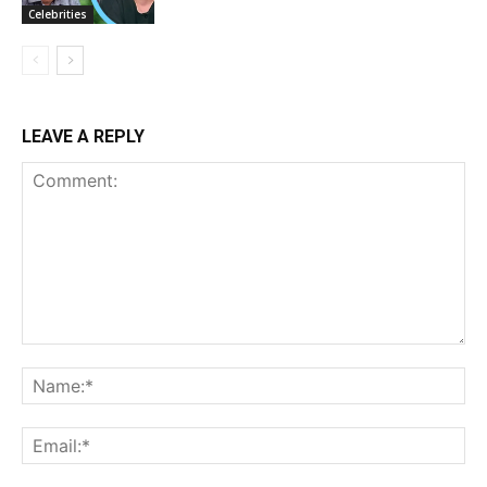
Celebrities
LEAVE A REPLY
Comment:
Na
Ema