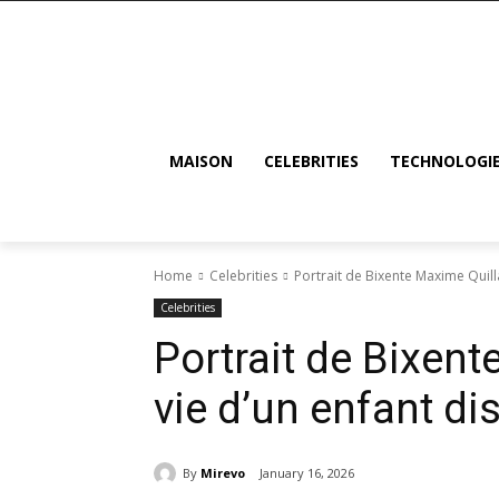
MAISON
CELEBRITIES
TECHNOLOGI
Home
Celebrities
Portrait de Bixente Maxime Quilla
Celebrities
Portrait de Bixent
vie d’un enfant di
By
Mirevo
January 16, 2026