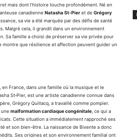
cret mais dont l’histoire touche profondément. Né en
a chanteuse canadienne
Natasha St‑Pier
et de
Grégory
issance, sa vie a été marquée par des défis de santé
s. Malgré cela, il grandit dans un environnement
. Sa famille a choisi de préserver sa vie privée pour
re montre que résilience et affection peuvent guider un
, en France, dans une famille où la musique et le
asha St‑Pier, est une artiste canadienne connue dans
père, Grégory Quillacq, a travaillé comme pompier.
é une
malformation cardiaque congénitale
, ce qui a
licats. Cette situation a immédiatement rapproché ses
nté et son bien-être. La naissance de Bixente a donc
nédits. Ses origines et son environnement familial ont