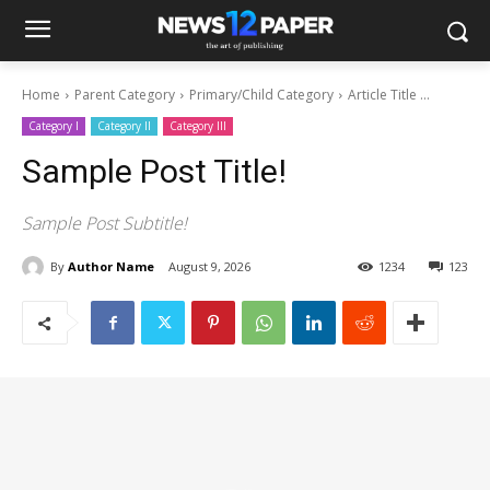
Home
Parent Category
Primary/Child Category
Article Title ...
Category I
Category II
Category III
Sample Post Title!
Sample Post Subtitle!
By
Author Name
August 9, 2026
1234
123